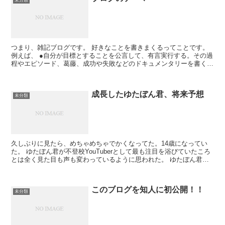
つまり、雑記ブログです。 好きなことを書きまくるってことです。
例えば、 ●自分が目標とすることを公言して、有言実行する。その過
程やエピソード、葛藤、成功や失敗などのドキュメンタリーを書く。
●自分の過去のエピソードを書く。 ...
成長したゆたぼん君、将来予想
未分類
久しぶりに見たら、めちゃめちゃでかくなってた。14歳になってい
た。 ゆたぼん君が不登校YouTuberとして最も注目を浴びていたころ
とは全く見た目も声も変わっているように思われた。 ゆたぼん君の
義務教育が終わったら、、、 普通...
このブログを知人に初公開！！
未分類