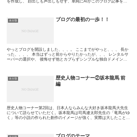
を作成し、 顔出しも声出しもせず、単純にAIがこのブログ記事を読
み上げてくれるだけのYou Tube...
ブログの最初の一歩！！
未分類
やっとブログを開設しました、、、。 ここまでがやっと、、、 長か
った、、、、 本当はずっと前からやりたかったが、、、 レンタルサ
ーバーの選択や、 後悔せず他とカブらずシンプルな独自ドメイン名
の考案や、 WordPress...
歴史人物コーナー②坂本龍馬 前
未分類
編
歴史人物コーナー第2回は、日本人ならみんな大好き坂本龍馬大先生
について語らせていただく。坂本龍馬は司馬遼太郎先生の「竜馬がゆ
く」等の小説の作られた創作のイメージが強く、実際は大したことの
ない人物だったと主張する人が少なからずいる。ゆえにそれ...
ブログのテーマ
未分類