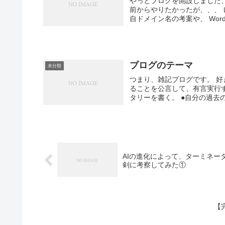
やっとブログを開設しました、、、
前からやりたかったが、、、 レンタルサーバーの選択や、 後悔せず他とカブらずシンプルな独
自ドメイン名の考案や、 WordPr
ブログのテーマ
未分類
つまり、雑記ブログです。 好きなことを
ることを公言して、有言実行
タリーを書く。 ●自分の過去の
AIの進化によって、ターミネー
剣に考察してみた①
【