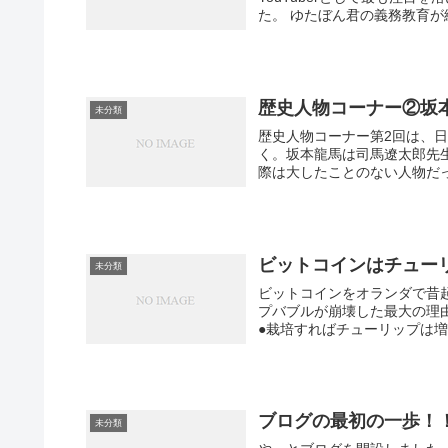
た。 ゆたぼん君の義務教育が
歴史人物コーナー②坂本
未分類
歴史人物コーナー第2回は、
く。坂本龍馬は司馬遼太郎先
際は大したことのない人物だっ
ビットコインはチュー
未分類
ビットコインをオランダで昔起き
プバブルが崩壊した最大の理
●栽培すればチューリップは増え
ブログの最初の一歩！
未分類